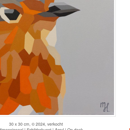
30 x 30 cm, © 2024, verkocht
imensionaal | Schilderkunst | Acryl | Op doek