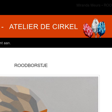
Miranda Meurs
ROO
nt aan
.
ROODBORSTJE