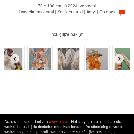
70 x 100 cm, © 2024, verkocht
Tweedimensionaal | Schilderkunst | Acryl | Op doek
incl. grijze baklijst
Deze site is onderdeel van
www.exto.art
. Het copyright op alle getoonde
werken berust bij de desbetreffende kunstenaars. De afbeeldingen van de
werken mogen niet gebruikt worden zonder schriftelijke toestemming.