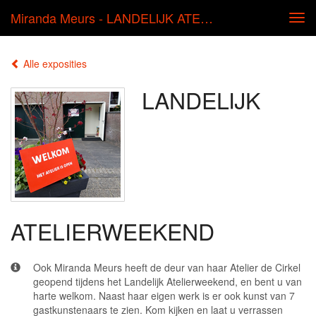
Miranda Meurs - LANDELIJK ATELIERWEEKEND
Tog
navi
Alle exposities
LANDELIJK
ATELIERWEEKEND
Ook Miranda Meurs heeft de deur van haar Atelier de Cirkel
geopend tijdens het Landelijk Atelierweekend, en bent u van
harte welkom. Naast haar eigen werk is er ook kunst van 7
gastkunstenaars te zien. Kom kijken en laat u verrassen